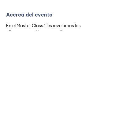
Acerca del evento
En el Master Class 1 les revelamos los 
pilares que sostienen unas finanzas sanas 
en pareja y el método que hemos seguido 
para pagar en tan solo dos años y medio 
nuestro primer apartamento. Va a ser 
muy enriquecedor para ustedes pues 
estamos seguros que es información 
reveladora, creada completamente por 
nosotros y que tenemos certeza que al 
aplicarse cambia realidades financieras 
de bien para mejor.
Apúntate, realiza el pago y tu cupo 
estará reservado!
contacto@parejayfinanzas.com
Bogotá - Colombia