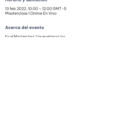
13 feb 2022, 10:00 – 12:00 GMT-5
Masterclass 1 Online En Vivo
Acerca del evento
En el Masterclass 1 te revelamos los 
pilares que sostienen unas finanzas sanas 
en pareja y el método que hemos seguido 
para pagar en tan solo dos años y medio 
nuestro primer apartamento. Va a ser 
muy enriquecedor para ti pues estamos 
seguros que es información reveladora, 
creada completamente por nosotros y 
que tenemos certeza que al aplicarse 
cambia realidades financieras de bien 
para mejor.
Apúntate, realiza el pago y tu cupo 
estará reservado!