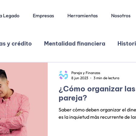
a Legado
Empresas
Herramientas
Nosotros
s y crédito
Mentalidad financiera
Histor
ión
Finanzas en pareja
Pareja y Finanzas
8 jun 2023
3 min de lectura
¿Cómo organizar las
pareja?
Saber cómo deben organizar el diner
es la inquietud más recurrente de las