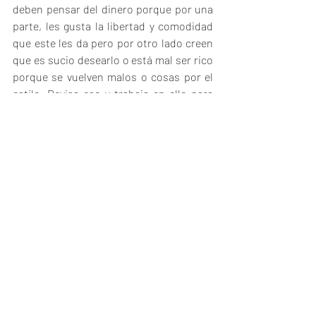
deben pensar del dinero porque por una 
parte, les gusta la libertad y comodidad 
que este les da pero por otro lado creen 
que es sucio desearlo o está mal ser rico 
porque se vuelven malos o cosas por el 
estilo. Revisa eso y trabaja en ello para 
que le envíes pensamientos correctos y 
coherentes a tu mente y eso se convierta 
en tu realidad física.
Esperamos haberte agregado valor y que 
esto te motive a mejorar radicalmente las 
finanzas de tu hogar.
Dave & Dany
finanzas en pareja
pareja y finanzas
finanzas personales
organizacion de las finanzas
organizacion del dinero
Finanzas en pareja