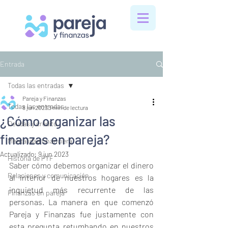
Entrada
Todas las entradas
Pareja y Finanzas
Todas las entradas
8 jun 2023
3 min de lectura
¿Cómo organizar las
Deudas y crédito
finanzas en pareja?
Mentalidad financiera
Actualizado:
9 jun 2023
Historia de PYF
Saber cómo debemos organizar el dinero 
Relaciones y comunicación
al interior de nuestros hogares es la 
inquietud más recurrente de las 
Finanzas en pareja
personas. La manera en que comenzó 
Pareja y Finanzas fue justamente con 
esta pregunta retumbando en nuestros 