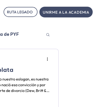
RUTA LEGADO
UNIRME A LA ACADEMIA
ia de PYF
plata
lo nuestro eslogan, es nuestra
 nació esa convicción y por
rte de divorcio (Dew, Britt &
 de Colombia (SNR 2025:
es de sociedades conyugales)