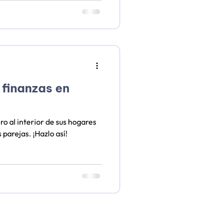
s y las familias, y de cómo lo
inanciera, terapia y trabajo
 finanzas en
o al interior de sus hogares
 parejas. ¡Hazlo así!