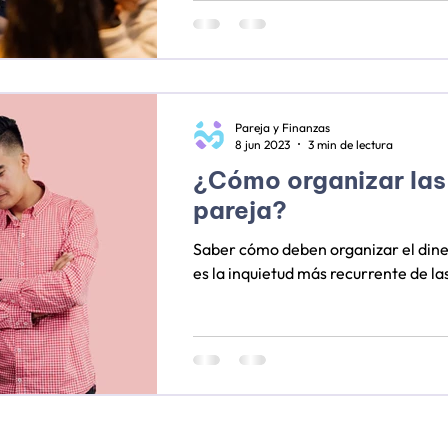
hablamos del impacto real en los hijo
abordamos: diagnóstico, educación f
en equipo. 💛
Pareja y Finanzas
8 jun 2023
3 min de lectura
¿Cómo organizar las
pareja?
Saber cómo deben organizar el diner
es la inquietud más recurrente de las