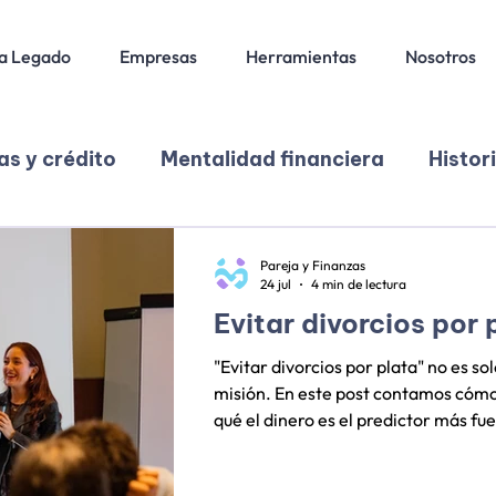
a Legado
Empresas
Herramientas
Nosotros
s y crédito
Mentalidad financiera
Histor
ión
Finanzas en pareja
Pareja y Finanzas
24 jul
4 min de lectura
Evitar divorcios por 
"Evitar divorcios por plata" no es so
misión. En este post contamos cómo
qué el dinero es el predictor más fue
Huston, 2012). Con cifras oficiales
25.692 divorcios, 18.797 disolucion